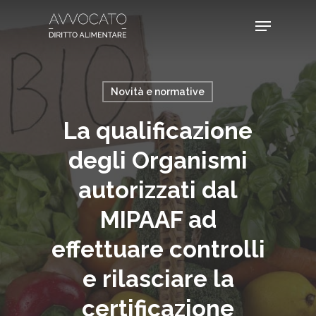
Skip
Menu
to
main
content
Novità e normative
La qualificazione
degli Organismi
autorizzati dal
MIPAAF ad
effettuare controlli
e rilasciare la
certificazione